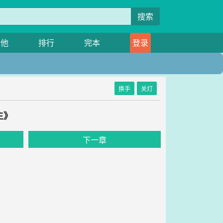
搜索
其他
排行
完本
登录
换手
关灯
主》
下一章