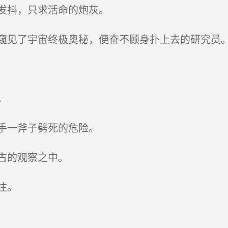
发抖，只求活命的炮灰。
见了宇宙终极奥秘，便奋不顾身扑上去的研究员
。
手一斧子劈死的危险。
古的观察之中。
注。