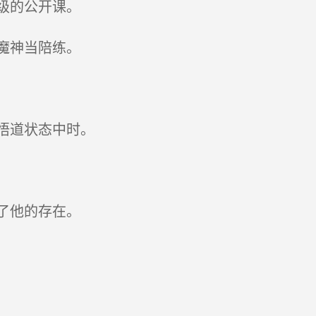
级的公开课。
魔神当陪练。
悟道状态中时。
了他的存在。