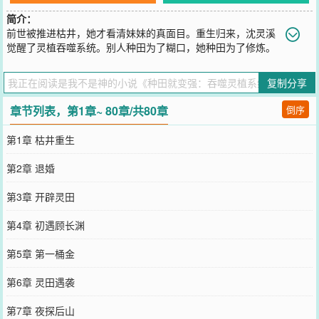
简介：
前世被推进枯井，她才看清妹妹的真面目。重生归来，沈灵溪
觉醒了灵植吞噬系统。别人种田为了糊口，她种田为了修炼。
一株灵植吞下去，修为蹭蹭往上涨。渣妹？打脸。退婚男？羞辱。伪
君子？吞噬。后来，整个修仙界都在传——“千万别惹那个女人，她种
复制分享
的菜能把你吃了。”（爽文+种田+系统+吞噬+无虐+女主杀伐果断）
您要是觉得《
种田就变强：吞噬灵植系统
》还不错的话请不要忘记向
章节列表，第1章~ 80章/共80章
倒序
您QQ群和微博微信里的朋友推荐哦！
第1章 枯井重生
第2章 退婚
第3章 开辟灵田
第4章 初遇顾长渊
第5章 第一桶金
第6章 灵田遇袭
第7章 夜探后山