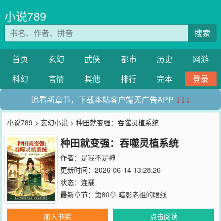
小说789
搜索
首页
玄幻
武侠
都市
历史
网游
科幻
言情
其他
排行
完本
登录
追看新章节，下载本站客户端无广告APP
↓↓↓
小说789
>
玄幻小说
> 种田就变强：吞噬灵植系统
种田就变强：吞噬灵植系统
作者：
是我不是神
更新时间：2026-06-14 13:28:26
状态：连载
最新章节：
第80章 暗影老祖的眼线
加入书架
点击阅读