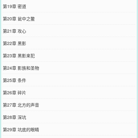
第19章 密道
第20章 瓮中之鳖
第21章 攻心
第22章 黑影
第23章 黑影来犯
第24章 影族和圣物
第25章 条件
第26章 碎片
第27章 北方的声音
第28章 深坑
第29章 坑底的眼睛