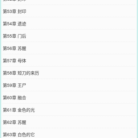
第53章 封印
第54章 遗迹
第55章 门后
第56章 苏醒
第57章 母体
第58章 短刀的来历
第59章 王尸
第60章 融合
第61章 金色的光
第62章 苏醒
第63章 白色的它