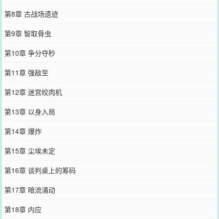
第8章 古战场遗迹
第9章 智取骨虫
第10章 争分夺秒
第11章 强敌至
第12章 迷宫绞肉机
第13章 以身入局
第14章 爆炸
第15章 尘埃未定
第16章 谈判桌上的筹码
第17章 暗流涌动
第18章 内应