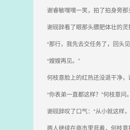
谢睿敏嘿嘿一笑，拍了拍身旁那头
谢砚辞看了眼那头膘肥体壮的灵猪
“那行，我先去交任务了，回头见
“嫂嫂再见。”
何枝意脸上的红热还没退干净，
“你表弟一直都这样？”何枝意问
谢砚辞叹了口气：“从小就这样，
两人继续在商市里逛着，何枝意提