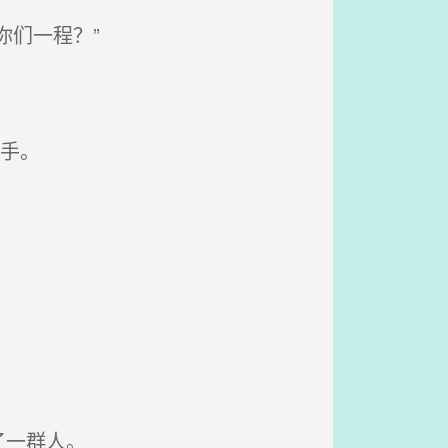
们一程？”
手。
了一群人。