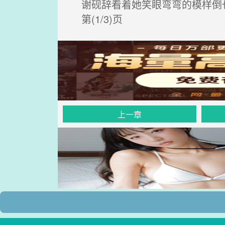
谢砚辞看着她笑眼弯弯的模样倒
第(1/3)页
上一章