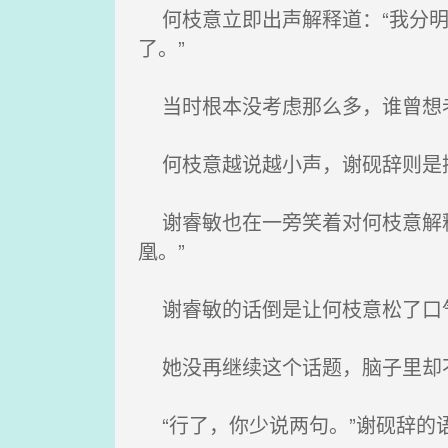
何枝意立即出声解释道：“我分明
了。”
当时根本没考虑那么多，谁曾想
何枝意越说越小声，谢砚辞则是摸
谢睿敏也在一旁笑着对何枝意解释
凰。”
谢睿敏的话倒是让何枝意松了口
她没再继续这个话题，脑子里却
“行了，你少说两句。”谢砚辞的