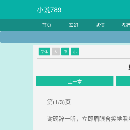
小说789
首页
玄幻
武侠
都
字体
大
中
小
上一章
第(1/3)页
谢砚辞一听，立即眉眼含笑地看着