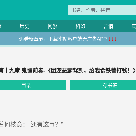
市
历史
网游
科幻
言情
追看新章节，下载本站客户端无广告APP
↓↓↓
第十九章 鬼疆前奏-《团宠恶霸驾到，给我食铁兽打钱！
目录
存书签
何枝意：“还有这事？”