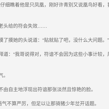
仔细瞧着他是只凤凰，刚好许青别又说凰鸟好看，
老头给的符会失效……
了摸她的头说道：“贴就贴了吧，没什么大问题。”
道：“我哥说得对，符谙不会因为这些小事计较，
气。
不由自主地浮现出符谙那张淡然且惊艳的脸。
语气不算严厉，但足以让那骑猪少年岔开话题。