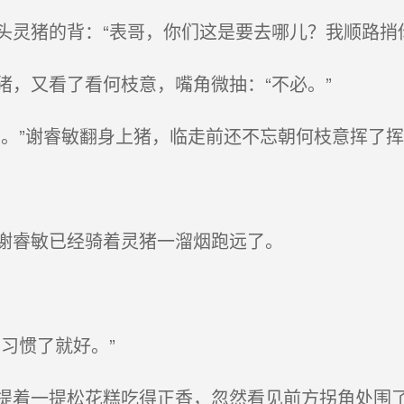
灵猪的背：“表哥，你们这是要去哪儿？我顺路捎你
，又看了看何枝意，嘴角微抽：“不必。”
。”谢睿敏翻身上猪，临走前还不忘朝何枝意挥了挥
谢睿敏已经骑着灵猪一溜烟跑远了。
。
习惯了就好。”
着一提松花糕吃得正香，忽然看见前方拐角处围