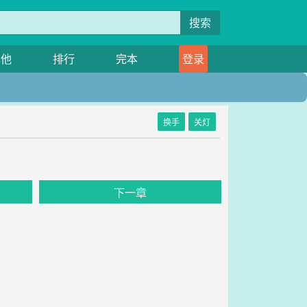
搜索
其他
排行
完本
登录
换手
关灯
》
下一章