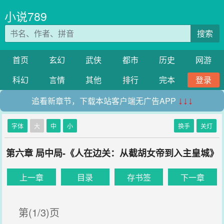
小说789
搜索
首页
玄幻
武侠
都市
历史
网游
科幻
言情
其他
排行
完本
登录
追看新章节，下载本站客户端无广告APP
↓↓↓
字体
大
中
小
换手
关灯
第六章 局中局-《人在边关：从截胡女帝到入主皇城》
上一章
目录
存书签
下一章
第(1/3)页