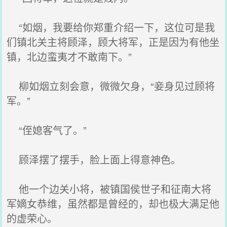
“如烟，我要给你郑重介绍一下，这位可是我
们镇北关主将顾泽，顾大将军，正是因为有他坐
镇，北边蛮夷才不敢南下。”
柳如烟立刻会意，微微欠身，“妾身见过顾将
军。”
“侄媳客气了。”
顾泽摆了摆手，脸上面上得意神色。
他一个边关小将，被镇国侯世子和征南大将
军嫡女恭维，虽然都是曾经的，却也极大满足他
的虚荣心。