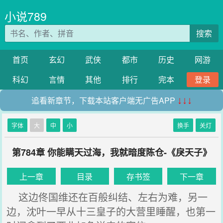
小说789
搜索
首页
玄幻
武侠
都市
历史
网游
科幻
言情
其他
排行
完本
登录
追看新章节，下载本站客户端无广告APP
↓↓↓
字体
大
中
小
换手
关灯
第784章 你能瞒天过海，我就暗度陈仓-《戾天子》
上一章
目录
存书签
下一章
这边佟国维还在百般纠结、左右为难，另一
边，沈叶一早从十三皇子的大营里睡醒，也第一