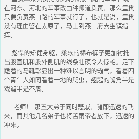
在河东、河北的军事改由种师道负责，那么童贯
只要负责燕山路的军事就行了，也就是说，童贯
没有理由留在太原了，马上到燕山府去坐镇指
挥。
彪悍的矫健身躯，柔软的棉布裤子更加衬托
出股直肌和股外侧肌的线条壮硕令人惊艳。足下
蹬着的马靴彰显出一种难以言明的霸气，看着四
个青年人如同看着一地的爬虫，翘起的嘴角半是
戏谑半是不屑。
“老师！”那五大弟子同时悲戚，随即迅速的飞
来，而其他几名弟子也将苦雨帝者放下，迅速的
冲来。