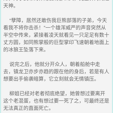
天神。
“孽障，居然还敢伤我巨熊部落的子弟，今天
看我不将你击杀！”一个雄浑威严的声音突然从
半空中传来，紧接着凌天就看见一只足足有数十
丈方圆，如同熊掌般的巨型掌印飞速朝着地面上
的冰狼王坠落下来。
说完之后，他就分开众人，朝着船舱中走
去，镇龙卫亦步亦趋的跟在他的身后，若是有人
想要出手偷袭暗算，它立刻就会无情镇压。
柳姐已经对老者彻底绝望，她曾想过要离开
这个老混蛋，也有想过要一死了之，可最终还是
无法真正的直面死亡。