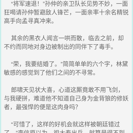
“将军速退！”孙仲的亲卫队长见势不妙，一面
狂喝请孙仲暂避敌人锋芒，一面亲率十余名精锐
高手向孟寻真冲来。
其余的黑衣人闻言一哄而散，临去之前，却
不约而同地对身边被制出的同伴下了毒手。
“荣，我要结婚了。”简简单单的六个字，林黛
敏感的感觉到了他们之间的不寻常。
郎啸天见状大喜，心道这厮竟敢不用飞剑，
与我硬拼，难道他不知道自己身为金背狼的修妖
者，最强悍的便是这肉身吗？
“可惜了，这样的好机会就这样被朝廷错过
了。”李信原以为，祖大寿出兵，就算是得不到