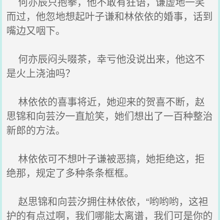
何亦辰只抱拳，他不敢有狂语，谦虚地一笑
而过，他忽地想起叶子谦和林依依的婚事，话到
嘴边又咽下。
何亦辰闷头啜茶，幸亏他没说出来，他这不
是火上浇油吗？
林依依的喜事将近，她迎来的贺喜不断，赵
思锦和向芸汐一直尬笑，她们想出了一百种整治
新郎的方法。
林依依可不想叶子谦被恶搞，她拒绝这，拒
绝那，规定了多种条条框框。
赵思锦和向芸汐拥住林依依，“哟哟哟，这袒
护的有点过啊，我们哪能太离谱，我们可是你的