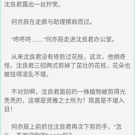
沈良君露出一丝狞笑。
何亦辰在走廊与助理擦肩而过。
“咚咚咚……”何亦辰走进沈良君办公室。
从来沈良君没有修剪过花枝，这次，他倒奇
怪，沈良君三招两式剪掉了茁壮的花枝，花朵也
被挂得凌乱不堪。
不对劲啊，沈良君面前的一株植物被剪得光
秃秃的，这哪是贤雅之士所为？简直是不堪入
目！
何亦辰上前抓住沈良君再次下剪的手，“怎