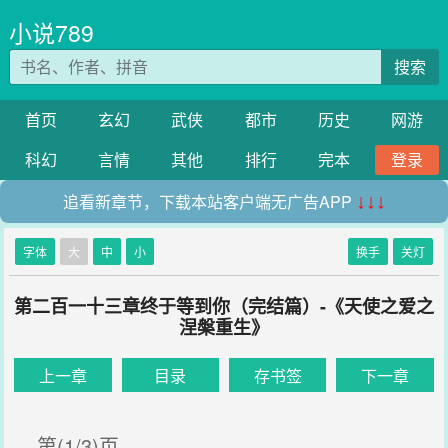
小说789
搜索
首页
玄幻
武侠
都市
历史
网游
科幻
言情
其他
排行
完本
登录
追看新章节，下载本站客户端无广告APP
↓↓↓
字体
大
中
小
换手
关灯
第二百一十三章终于等到你（完结篇）-《天使之爱之
涅槃重生》
上一章
目录
存书签
下一章
第(1/3)页