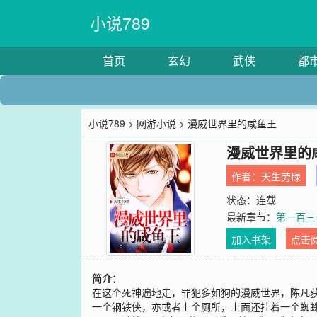
小说789
首页
玄幻
武侠
都
小说789
>
网游小说
> 漫威世界里的咸鱼王
漫威世界里的
作者：
天生劳碌
状态：连载
最新章节：
第一百三
加入书架
点击
简介：
在这个死神遍地走，罪犯多如狗的漫威世界，陈凡
一个钢铁侠，亦或者上个厕所，上面还挂着一个蜘