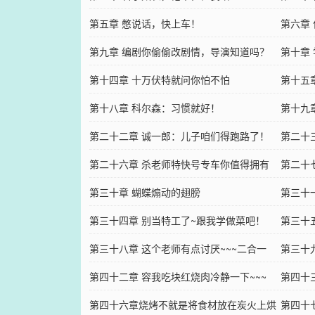
第五章 憋说话，快上车！
第六章
第九章 编剧你偷偷改剧情，导演知道吗？
藏！求
第十章
第十四章 十万伏特就问你怕不怕
荐！）
第十五
第十八章 科尔森：习惯就好！
第十九
第二十二章 诚一郎：儿子咱们得跑路了！
票！）
第二十
第二十六章 杀老师特快号专车你值得拥有
亿日元
第二十
第三十章 蝴蝶煽动的翅膀
第三十
第三十四章 别当特工了~跟我学做菜吧！
第三十
第三十八章 这个老师有点讨厌~~~二合一
第三十
第四十二章 容我吃块红烧肉冷静一下~~~
第四十
第四十六章烧烤不就是将食材放在炭火上烘
么破~~
第四十