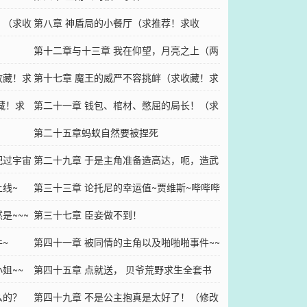
！（求收
第八章 神盾局的小餐厅（求推荐！求收
藏！）
第十二章与十三章 我在仰望，月亮之上（两
收藏！求
章合并！）
第十七章 魔王的威严不容挑衅（求收藏！求
藏！求
推荐！）
第二十一章 钱包、棺材、憋屈的局长！（求
！
收藏！求推荐票！）
第二十五章蚂蚁自然要被捏死
配过宇宙
第二十九章 于是主角准备造高达，呃，造武
线~
器！
第三十三章 论托尼的幸运值~贾维斯~哔哔哔
是~~~
~
第三十七章 臣妾做不到！
~
第四十一章 被同情的主角以及啪啪啪事件~~
姐~~
第四十五章 点就送， 贝爷荒野求生全套书
么的？
籍~~
第四十九章 不是公主抱真是太好了！（修改