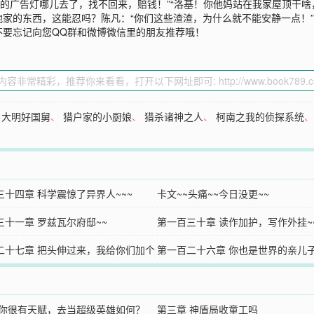
厦的广告灯哪儿去了，找不回来，赔钱！”“洛基！你他妈站在我家屋顶干
家的东西，这能忍吗？陈凡：“你们这些渣渣，为什么就不能安静一点！
不要忘记向您QQ群和微博微信里的朋友推荐哦！
、
大明好国舅
、
猎户家的小厨娘
、
猎杀诸神之人
、
柯南之我的侦探系统
三十四章 科学震惊了异界人~~~
卡文~~头痛~~今日没更~~
三十一章 罗兹瓦尔府邸~~
第一百三十章 读作加护，写作外挂~~
二十七章 把头伸过来，我给你们加个
第一百二十六章 你也是世界的亲儿
 你很有天赋，去当超级英雄如何？
第三章 神盾局收童工吗