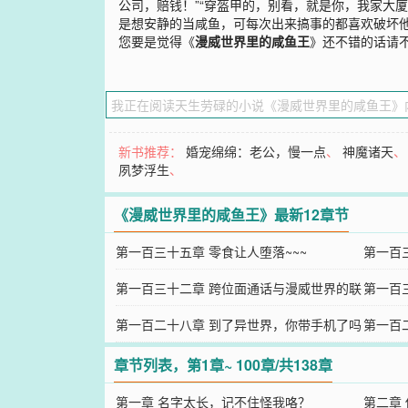
公司，赔钱！”“穿盔甲的，别看，就是你，我家大
是想安静的当咸鱼，可每次出来搞事的都喜欢破坏他
您要是觉得《
漫威世界里的咸鱼王
》还不错的话请
新书推荐：
婚宠绵绵：老公，慢一点
、
神魔诸天
夙梦浮生
、
《漫威世界里的咸鱼王》最新12章节
第一百三十五章 零食让人堕落~~~
第一百
第一百三十二章 跨位面通话与漫威世界的联
第一百
系~~~
第一百二十八章 到了异世界，你带手机了吗
第一百
~~~
Buff~~~
章节列表，第1章~ 100章/共138章
第一章 名字太长，记不住怪我咯？
第二章