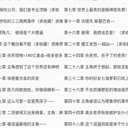
 保险公司：我们是专业顶锅（求收
第七章 世界上最贵的是精神损失费
推荐！）
 学校的三三两两事件（求收藏！求推
藏！求推荐！）
第十一章 沃德天.斯基巴肯~~
章陈凡： 彼得是个大傻逼
第十六章 彼得：我想谈恋爱！（求
章 这个梗白看不腻（求收藏！求推荐
推荐！）
第二十章 魔王发怒~~超凶~~（求收
三章 杀死怪物=180亿美金=很多很多
推荐票！）
第二十四章 杀老师，杀不了的老师
七章 主角想到了这个世界还有神明
第二十八章 主角终于想起，那些支
一章 埃德曼合金的异变
的怪物
第三十二章 你的好友七海萝莉已经上
五章 陈凡同款抱枕，你值得拥有~~
第三十六章 不去抓捕罪犯的理由竟然
九章 这么可爱一定是男孩子~~~
第四十章 主角被误认为德鲁伊的事件
三章 二货彼得又出来搞事，主角：肿
第四十四章 美女老师有些嫉妒女仆小
~在线急！
七章 被逗逼鄙视的主角~~~
第四十八章 这个逗逼到底是来干什