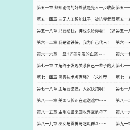
烤吗？
第五十章 熟知剧情的好处就是先人一步收获
第五十
金手指！
第五十四章 三无人工智能妹子，被坑爹武器
票！求
第五十
啪啪了
第五十八章 只要给钱，神也杀给你看！（求
第五十
推荐票啊！）
第六十二章 我是钢铁侠，我为自己代言！
的职业
第六十
第六十六章 一盘H光碟引发的血案~~~
第六十
第七十章 主角终于发现关系自己一辈子的大
~~~~
第七十
事~~~
第七十四章 黑客技术哪家强？（求推荐
萌萌哒
第七十
票！！！）
第七十八章 主角要装逼，大家快跑啊！
第七十
第八十一章 美国队长正在运送途中~~~
去搞事
第八十
第八十五章 主角准备来回收浮空航母了
第八十
~~~~
第八十九章 巫女与雷神与吃瓜群众~~~
鱼~~~
第九十