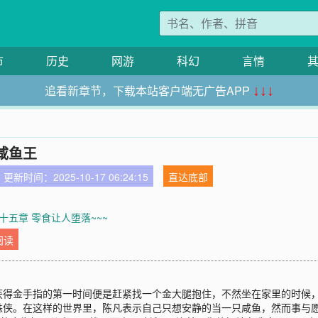
市
历史
网游
科幻
言情
追看新章节，下载本站客户端无广告APP
↓↓↓
咸鱼王
更新时间：2025-10-17 06:24:15
直达底部
十五章 零食让人堕落~~~
阅读
获得金手指的第一时间便是赶紧找一个金大腿抱住，不然坐在家里的时候
蛛侠。在这样的世界里，陈凡表示自己只想安静的当一只咸鱼，然而事与愿