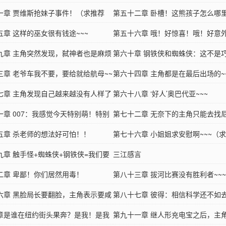
一章 贾维斯抢妹子事件！（求推荐
第五十二章 卧槽！这熊孩子怎么哪
收藏！）
五章 这样的巫女很有钱途~~~
啊？
第五十六章 哦！好惊喜！哦！好意
九章 主角突然发现，弑神者也是麻烦
第六十章 钢铁侠和蜘蛛侠：这不是
！（求推荐票啊！）
三章 老爷车我不要，要给就给航母~~
第六十四章 主角都是在最后出场的~
七章 主角发现自己越来越没有人样了
拉风~~
第六十八章 ‘好人’奥巴代亚~~~
一章 007：我感觉今天特别萌！特别
第七十二章 无奈下的主角只能去找
！
五章 杀老师的想法好可怕！！
呃，找古一~~~~
第七十六章 小姐姐求安慰啊~~~（
九章 触手怪+蜘蛛侠+钢铁侠=我们要
票！）
三江感言
情！
二章 卑鄙！你们居然用毒！
第八十三章 拔河比赛没有胜利者~~~
六章 黑脸局长要翻脸，主角表示要咸
第八十七章 彼得：相信科学还不如
章是谁在纽约街头果奔？是我！是我
明~~
第九十一章 继人形充电宝之后，主