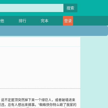
搜索
其他
排行
完本
登录
，说不定屋顶突然掉下来一个绿巨人，或者破墙进来
违，总有人想出来搞事。“蜘蛛侠你特么砸了我家的