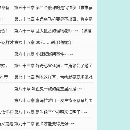
里都有
版）
第五十三章 第二个敲诈的是钢铁侠（求推荐
外！
票！求收藏！）
第五十七章 主角坐飞机要是不出事，肯定是
巧合！
个假猪脚！
第六十一章 乱入搅基的怪物老师~~~（求推
~这样才
荐票！）
第六十五章 007……别开地图炮！
第六十九章 小辣椒绑架事件~~~~
尼姑，
第七十三章 好奇心害死猫，主角领会了这个
求推荐
意思~~~
第七十七章 剧本这样写，为啥就要现场飙戏
呢？
第八十章 吸血鬼一族的藏宝居然是~~~~
第八十四章 喜马拉雅山正发生惨不忍睹的围
去信仰神
殴事件~~~~
第八十八章 是时候宰个神明来证明了~~~
角又觉醒
第九十二章 氪金才能变得更强~~~