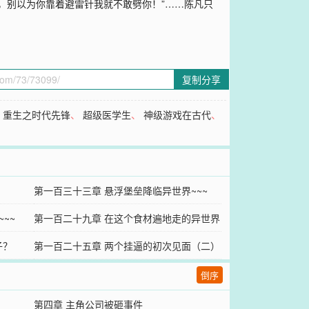
啥，别以为你靠着避雷针我就不敢劈你！”……陈凡只
”
复制分享
、
重生之时代先锋
、
超级医学生
、
神级游戏在古代
、
第一百三十三章 悬浮堡垒降临异世界~~~
~~
第一百二十九章 在这个食材遍地走的异世界
子？
~~~~
第一百二十五章 两个挂逼的初次见面（二）
倒序
第四章 主角公司被砸事件