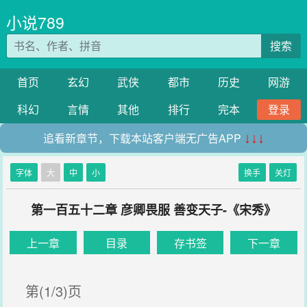
小说789
搜索
首页
玄幻
武侠
都市
历史
网游
科幻
言情
其他
排行
完本
登录
追看新章节，下载本站客户端无广告APP
↓↓↓
字体
大
中
小
换手
关灯
第一百五十二章 彦卿畏服 善变天子-《宋秀》
上一章
目录
存书签
下一章
第(1/3)页