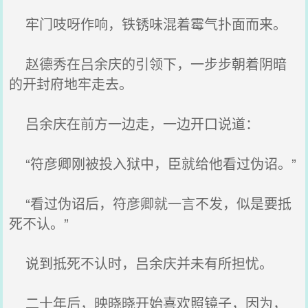
牢门吱呀作响，铁锈味混着霉气扑面而来。
赵德秀在吕余庆的引领下，一步步朝着阴暗
的开封府地牢走去。
吕余庆在前方一边走，一边开口说道：
“符彦卿刚被投入狱中，臣就给他看过伪诏。”
“看过伪诏后，符彦卿就一言不发，似是要抵
死不认。”
说到抵死不认时，吕余庆并未有所担忧。
二十年后，映晓晓开始喜欢照镜子，因为，