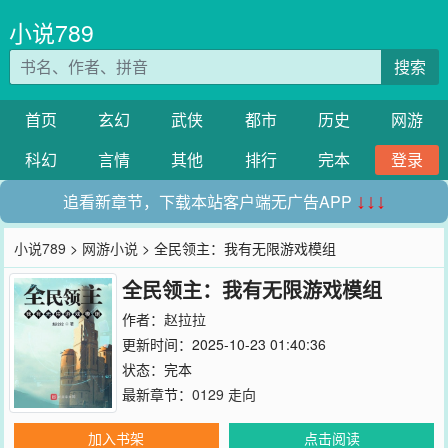
小说789
搜索
首页
玄幻
武侠
都市
历史
网游
科幻
言情
其他
排行
完本
登录
追看新章节，下载本站客户端无广告APP
↓↓↓
小说789
>
网游小说
> 全民领主：我有无限游戏模组
全民领主：我有无限游戏模组
作者：
赵拉拉
更新时间：2025-10-23 01:40:36
状态：完本
最新章节：
0129 走向
加入书架
点击阅读