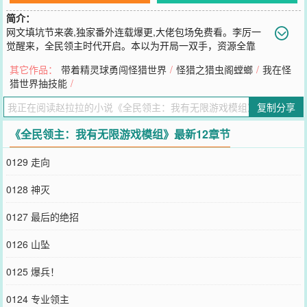
简介：
网文填坑节来袭,独家番外连载爆更,大佬包场免费看。李厉一
觉醒来，全民领主时代开启。本以为开局一双手，资源全靠
采。结果觉醒独有天赋无限游戏模组。至此一条画风惊奇的异世求生
其它作品：
带着精灵球勇闯怪猎世界
/
怪猎之猎虫阁螳螂
/
我在怪
之路就此展开。我的世界中的方块石料建造围墙。种植豌豆射手抵御
猎世界抽技能
/
城邦不受侵袭。圈养怪物猎人中的怪兽，组建军团开启远征。神秘酒
馆中无数英雄头领，等待结交招募。遗迹寻宝，魔窟游历。亚古大陆
复制分享
所到之处，皆是王土！
您要是觉得《
全民领主：我有无限游戏模组
》还不错的话请不要忘记
《全民领主：我有无限游戏模组》最新12章节
向您QQ群和微博微信里的朋友推荐哦！
0129 走向
0128 神灭
0127 最后的绝招
0126 山坠
0125 爆兵！
0124 专业领主